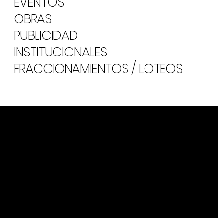
EVENTOS
OBRAS
PUBLICIDAD
INSTITUCIONALES
FRACCIONAMIENTOS / LOTEOS
Innovando en cada vuelo
Cámaras timelapse son parte de nuestros equipos, pero también
generamos
DRONELAPSE
pudiendo dar nuestro toque personal
a su proyecto en cada paso.