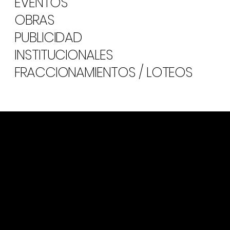
EVENTOS
OBRAS
PUBLICIDAD
INSTITUCIONALES
FRACCIONAMIENTOS / LOTEOS
Innovando en cada vuelo
Cámaras timelapse son parte de nuestros equipos, pero también
generamos
DRONELAPSE
pudiendo dar nuestro toque personal
a su proyecto en cada paso.